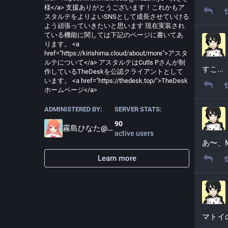
様</a> 支援ありがとうございます！これかもア
スタルテをよりよいSNSとして成長させていける
よう頑張っていきたいと思います 現在実装され
ている機能に関しては下記のページに書いてあ
ります。 <a
href="https://kirishima.cloud/about/more">アスタ
ルテについて</a> アスタルテはCutls Pさんが制
すこ...
作しているTheDeskを公認クライアントとして
います。 <a href="https://thedesk.top/">TheDesk
ホームページ</a>
ADMINISTERED BY:
SERVER STATS:
90
霧島ひなた@admin
active users
@
Kirishimalab21
あ〜、M
Learn more
マトイの