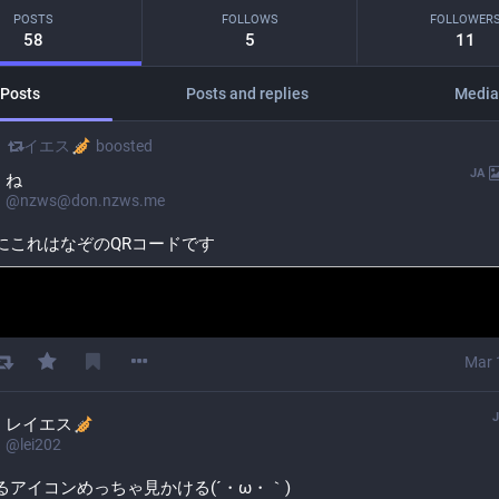
POSTS
FOLLOWS
FOLLOWER
58
5
11
Posts
Posts and replies
Medi
レイエス
boosted
JA
ね
@
nzws@don.nzws.me
にこれはなぞのQRコードです
Mar 
レイエス
@
lei202
502">
るアイコンめっちゃ見かける(´・ω・｀)