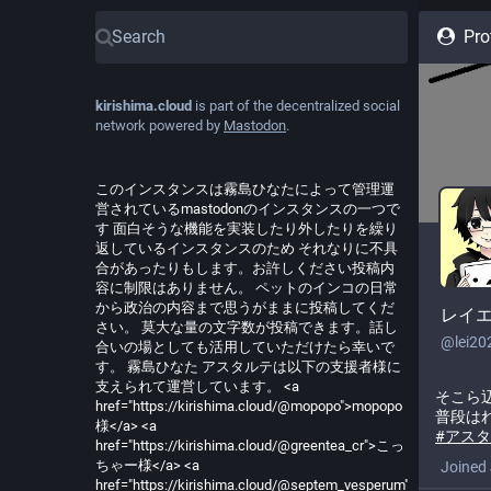
Pro
kirishima.cloud
is part of the decentralized social
network powered by
Mastodon
.
このインスタンスは霧島ひなたによって管理運
営されているmastodonのインスタンスの一つで
す 面白そうな機能を実装したり外したりを繰り
返しているインスタンスのため それなりに不具
合があったりもします。お許しください投稿内
容に制限はありません。 ペットのインコの日常
から政治の内容まで思うがままに投稿してくだ
レイ
さい。 莫大な量の文字数が投稿できます。話し
@
lei20
合いの場としても活用していただけたら幸いで
す。 霧島ひなた アスタルテは以下の支援者様に
支えられて運営しています。 <a
そこら
href="https://kirishima.cloud/@mopopo">mopopo
普段は
様</a> <a
#
アスタ
href="https://kirishima.cloud/@greentea_cr">こっ
ちゃー様</a> <a
Joined 
href="https://kirishima.cloud/@septem_vesperum">