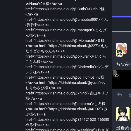
🔥NanaYū❄様</a> <a
href="https://kirishima.cloud/@Cutls">Cutls P様
</a> <a
href="https://kirishima.cloud/@umbobo800">うん
ぼぼ様</a> <a
href="https://kirishima.cloud/@marugen">まるげ
ん様</a> <a
href="https://kirishima.cloud/@iMomushi">🐛様
</a> <a href="https://kirishima.cloud/@227">えん
だまどかちゃん</a> <a
href="https://kirishima.cloud/@oikura">おいくら
ことみ様</a> <a
ちなみ
href="https://kirishima.cloud/@Cinderella">シンデ
レラ様</a> <a
href="https://kirishima.cloud/@ot_inc">ot_inc様
</a> <a href="https://kirishima.cloud/@yuzu">ね
じりわさび様</a> <a
href="https://kirishima.cloud/@khirio">古山キリヲ
様</a> <a
href="https://kirishima.cloud/@shiromu">しろ様
</a> <a href="https://kirishima.cloud/@ALOZ">み
ぷ様</a> <a
href="https://kirishima.cloud/@314121523_165380764_732964
める様</a> <a
最近め
href="https://kirishima.cloud/@wazakkyd">わさぎ