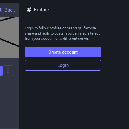
Explore
Back
Login to follow profiles or hashtags, favorite,
share and reply to posts. You can also interact
from your account on a different server.
Create account
Login