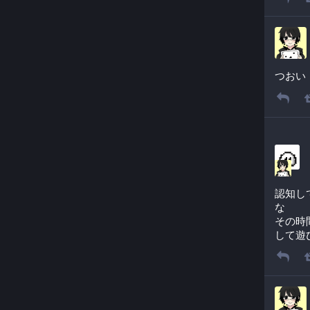
つおい
認知し
な
その時
して遊