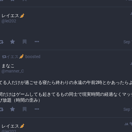
レイエス
@
lei202
Sep 
レイエス
boosted
まなこ
@
manner_C
てる人だけが過ごせる寝たら終わりの永遠の午前2時とかあったら
間だけはゲームしても起きてるもの同士で現実時間の経過なくマッ
び放題（時間の歪み）
Sep 
JA
レイエス
@
lei202