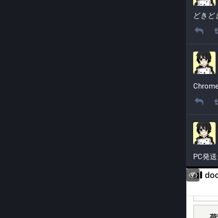
どきど
╭◜◝ ͡ ◜
(〃°ω°
╰◟◞ ͜ ◟
(・_・)
Chro
何がど
待ちに
後悔し
すぐに
shinda
PC発