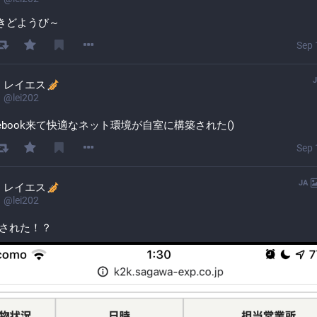
きどようび～
Sep 
◝╮
〃)
◞╯
レイエス
@
lei202
ｽｯ
mebook来て快適なネット環境が自室に構築された()
きどきどようびだ
Sep 
待った土曜日も何をしようか悩んでいる間に終わりを告げる。
ても遅い。
っこりにちようびになるのにどきどきしてる余裕などあるものか。
JA
レイエス
nmaker.com/815595
@
lei202
どきどきどようび～ [名前診断]
送された！？
診断メーカー