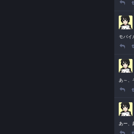
モバイ
あ～、
あー、