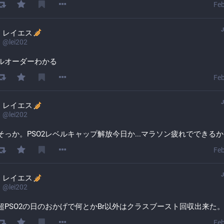
Feb
レイエス
@
lei202
ルオーダーわかる
Feb
レイエス
@
lei202
そっか。PSO2レベルキャップ解放今日か...マラソン疲れでできる
Feb
レイエス
@
lei202
超PSO2の日のおかげで何とかBr以外はクラスブースト回収出来た
Feb