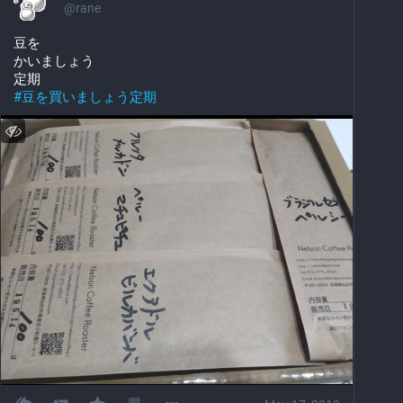
@
rane
豆を
かいましょう
定期
#
豆を買いましょう定期