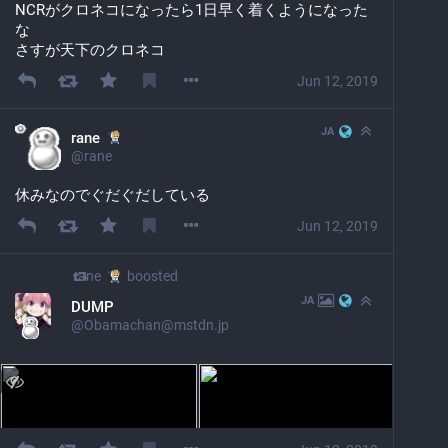
NCRがクロネコになったら1日早く着くようになった
な
さすが天下のクロネコ
Jun 12, 2019
JA
rane
@
rane
休みなのでぐだぐだしている
Jun 12, 2019
rane
boosted
JA
DUMP
@
Obamachan@mstdn.jp