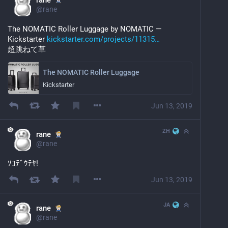
rane
@
rane
The NOMATIC Roller Luggage by NOMATIC — 
Kickstarter 
kickstarter.com/projects/11315
超跳ねて草
The NOMATIC Roller Luggage
Kickstarter
Jun 13, 2019
ZH
rane
@
rane
ｿｺﾃﾞｳﾃﾔ!
Jun 13, 2019
JA
rane
@
rane