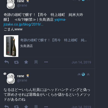
rane
@
rane
奇跡の雄町で醸す！【而今　特上雄町　純米大吟
醸】　≪6/19解禁≫ | 矢島酒店 
yajima-
jizake.co.jp/blog/2019/
ごまんwww
奇跡の雄町で醸す！【而今 特上雄町 純米大吟醸】 ≪6/19解禁≫ | 矢島酒店
矢島酒店
Jun 14, 2019
JA
rane
@
rane
なるほどーいらん社員にはヘッドハンティングと偽っ
て辞めさせれば退職金がいくらか儲かるというメソッ
ドがあるのね
Jun 14, 2019