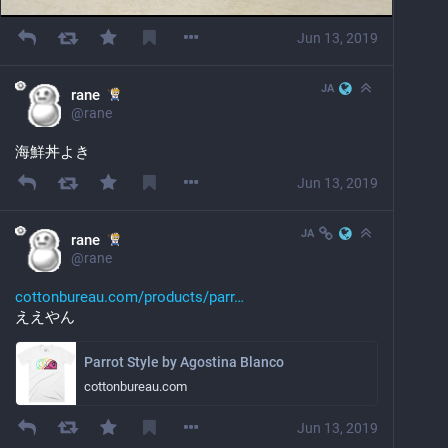
Jun 13, 2019
JA
rane
@
rane
海鮮丼よき
Jun 13, 2019
JA
rane
@
rane
cottonbureau.com/products/parr
ええやん
Parrot Style by Agostina Blanco
cottonbureau.com
Jun 13, 2019