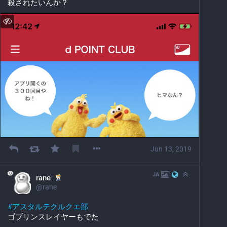
殺されたいんか？
Jun 13, 2019
JA
rane
@
rane
#
アスタルテクルクエ部
ゴブリンスレイヤーもでた