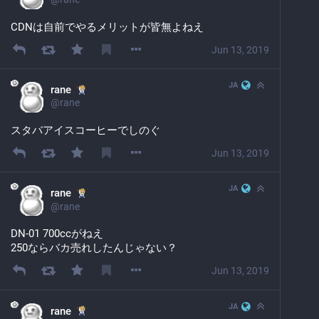
CDNは自前でやるメリットが皆無よねえ
Jun 13, 2019
JA
rane
@
rane
スタバアイスコーヒーでしのぐ
Jun 13, 2019
JA
rane
@
rane
DN-01 700ccがねえ
250ならバカ売れしたんじゃない？
Jun 13, 2019
JA
rane