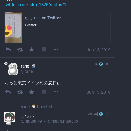
twitter.com/taku_1826/status/1
たっくー on Twitter
Twitter
Jun 13, 2019
JA
rane
@
rane
おっと東京ドイツ村の悪口は
Jun 13, 2019
rane
boosted
JA
まつい
@
matsui7914@mstdn.maud.io