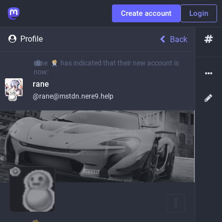
Create account
Login
Profile
Back
rane
has indicated that their new account is
now:
rane
@
rane@mstdn.nere9.help