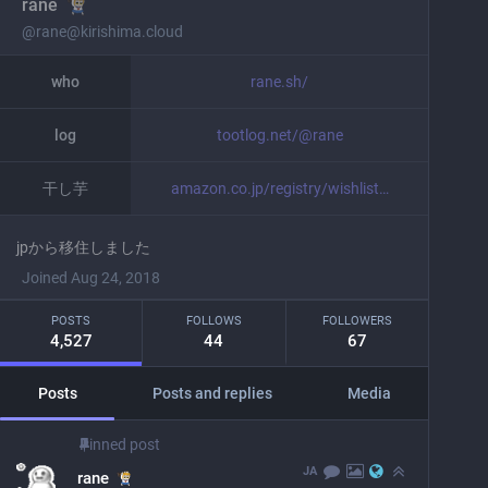
rane
@
rane@kirishima.cloud
who
rane.sh/
log
tootlog.net/@rane
干し芋
amazon.co.jp/registry/wishlist
jpから移住しました
Joined Aug 24, 2018
POSTS
FOLLOWS
FOLLOWERS
4,527
44
67
Posts
Posts and replies
Media
Pinned post
JA
rane