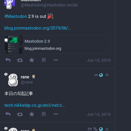
@
Mastodon@mastodon.social
#
Mastodon
 2.9 is out 
blog.joinmastodon.org/2019/06/
Mastodon 2.9
blog.joinmastodon.org
Jun 14, 2019
JA
rane
@
rane
‪本日の5流記事
tech.nikkeibp.co.jp/atcl/nxt/c
Jun 14, 2019
EN